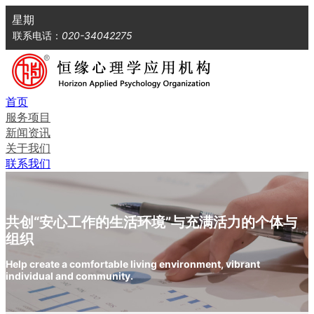
星期
联系电话：
020-34042275
首页
服务项目
新闻资讯
关于我们
联系我们
共
创
“
安
心
工
作
的
生
活
环
境
”
与
充
满
活
力
的
个
体
与
组
织
Help create a comfortable living environment, vibrant
individual and community.