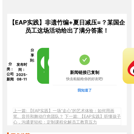
【EAP实践】非遗竹编+夏日减压=？某国企
员工这场活动给出了满分答案！
分
享
到:
分
发布时
类：
间：
新闻链接已复制
公司
2025-
快去粘贴给你的好友吧!
新闻
08-11
我知道了
上一篇: 【EAP实践】一场“走心”的艺术体验：如何用画
笔、音符和舞动疗愈团队？
下一篇: 【EAP实践】听懂孩子
心，沟通更轻松：定制课程化解员工教育压力