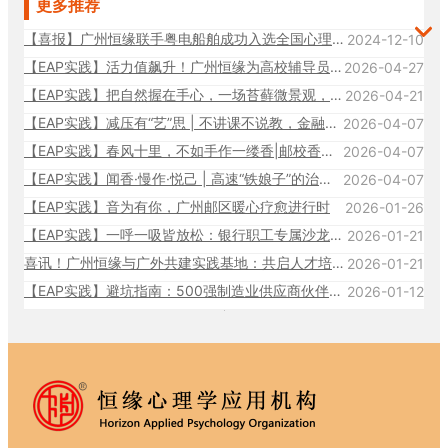
更多推荐
【喜报】广州恒缘联手粤电船舶成功入选全国心理健康服务典型案例35强！
2024-12-10
【EAP实践】活力值飙升！广州恒缘为高校辅导员暖心充能
2026-04-27
【EAP实践】把自然握在手心，一场苔藓微景观，治愈职场疲惫
2026-04-21
【EAP实践】减压有“艺”思 | 不讲课不说教，金融人的暂停键
2026-04-07
【EAP实践】春风十里，不如手作一缕香|邮校香牌活动回顾
2026-04-07
【EAP实践】闻香·慢作·悦己 | 高速“铁娘子”的治愈时光
2026-04-07
【EAP实践】音为有你，广州邮区暖心疗愈进行时
2026-01-26
【EAP实践】一呼一吸皆放松：银行职工专属沙龙，邂逅植物的治愈力量
2026-01-21
喜讯！广州恒缘与广外共建实践基地：共启人才培养新篇
2026-01-21
【EAP实践】避坑指南：500强制造业供应商伙伴的定制法律风控课
2026-01-12